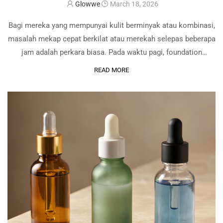
Glowwe
March 18, 2026
Bagi mereka yang mempunyai kulit berminyak atau kombinasi,
masalah mekap cepat berkilat atau merekah selepas beberapa
jam adalah perkara biasa. Pada waktu pagi, foundation
kelihatan kemas dan rata, tetapi menjelang tengah hari,
READ MORE
kawasan T-zone mula berminyak dan mekap kelihatan tidak …