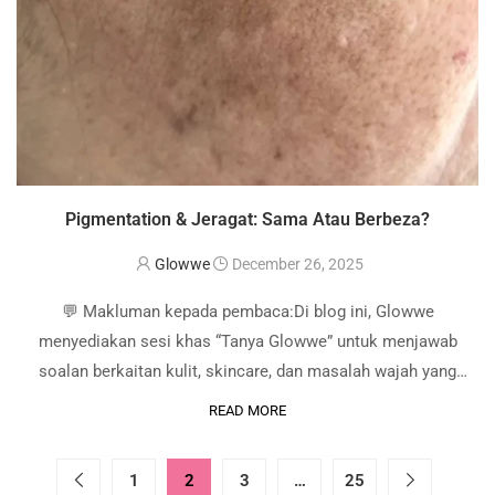
Pigmentation & Jeragat: Sama Atau Berbeza?
Glowwe
December 26, 2025
💬 Makluman kepada pembaca:Di blog ini, Glowwe
menyediakan sesi khas “Tanya Glowwe” untuk menjawab
soalan berkaitan kulit, skincare, dan masalah wajah yang
sering dialami.Kalau anda ada pertanyaan, silakan ajukan
READ MORE
soalan anda, dan Glowwe akan kongsikan jawapan untuk
manfaat bersama. Pertanyaan …
1
2
3
…
25