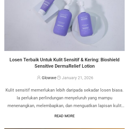
Losen Terbaik Untuk Kulit Sensitif & Kering: Bioshield
Sensitive DermaRelief Lotion
Glowwe
January 21, 2026
Kulit sensitif memerlukan lebih daripada sekadar losen biasa.
Ia perlukan perlindungan menyeluruh yang mampu
menenangkan, melembapkan, dan menguatkan lapisan kulit
dari dalam. Bagi individu yang sering berdepan masalah kulit
READ MORE
kering, tegang atau mudah iritasi, puncanya bukan sekadar
faktor cuaca atau …