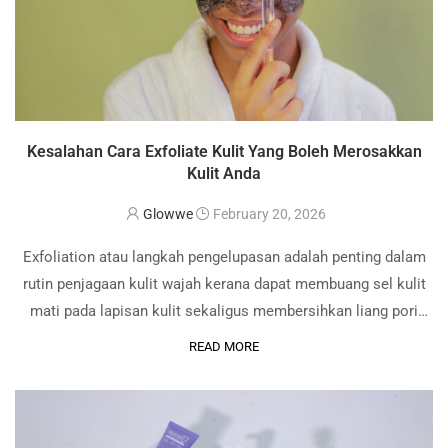
Kesalahan Cara Exfoliate Kulit Yang Boleh Merosakkan
Kulit Anda
Glowwe
February 20, 2026
Exfoliation atau langkah pengelupasan adalah penting dalam
rutin penjagaan kulit wajah kerana dapat membuang sel kulit
mati pada lapisan kulit sekaligus membersihkan liang pori
yang tersumbat dan memberi kesan pencerahan pada kulit.
READ MORE
Namun begitu, kenapa ada sesetengah individu yang
mengalami …