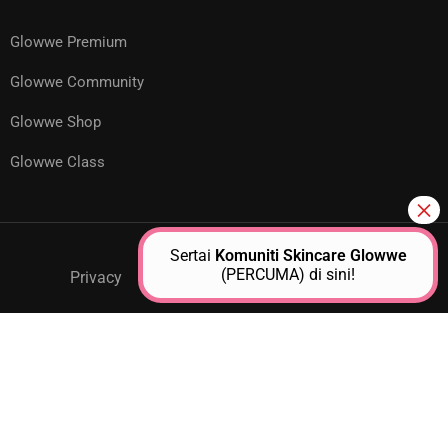
Glowwe Premium
Glowwe Community
Glowwe Shop
Glowwe Class
Sertai
Komuniti Skincare Glowwe
(PERCUMA) di sini!
Privacy
GPM Support
About Us
Contact