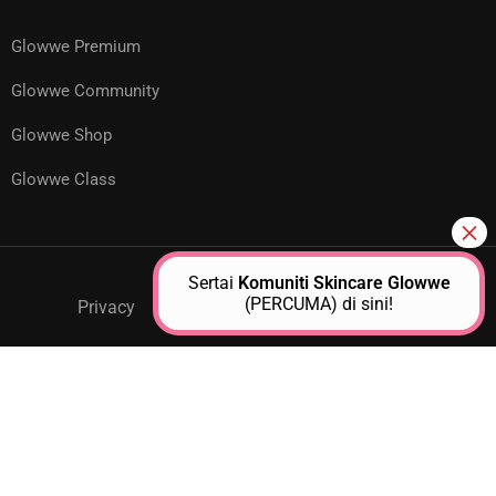
Glowwe Premium
Glowwe Community
Glowwe Shop
Glowwe Class
Sertai
Komuniti Skincare Glowwe
(PERCUMA) di sini!
Privacy
GPM Support
About Us
Contact