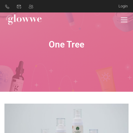
Login
One Tree