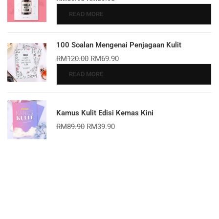
READ MORE
100 Soalan Mengenai Penjagaan Kulit
RM
120.00
RM
69.90
READ MORE
Kamus Kulit Edisi Kemas Kini
RM
89.90
RM
39.90