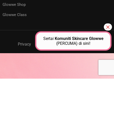
Glowwe Shop
Glowwe Class
Sertai
Komuniti Skincare Glowwe
(PERCUMA) di sini!
Privacy
GPM Support
About Us
Contact
JOIN AS A GLOWWE PREMIUM
MEMBER