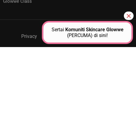
Glowwe Class
Sertai
Komuniti Skincare Glowwe
(PERCUMA) di sini!
Privacy
GPM Support
About Us
Contact
JOIN AS A GLOWWE PREMIUM
MEMBER
Unlock exclusive access to personalized skincare plans,