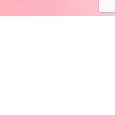
JOIN AS A GLOWWE PREMIUM
MEMBER
Unlock exclusive access to personalized skincare plans,
premium products, expert guidance, and special events
designed to help you achieve glowwe skin.
REGISTER NOW