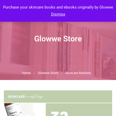
Login
Purchase your skincare books and ebooks originally by Glowwe
Dismiss
Glowwe Store
Home
Glowwe Store
Skincare Mastery