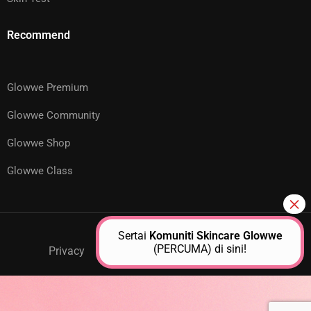
Recommend
Glowwe Premium
Glowwe Community
Glowwe Shop
Glowwe Class
Sertai
Komuniti Skincare Glowwe
(PERCUMA) di sini!
Privacy
GPM Support
About Us
Contact