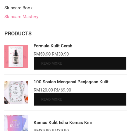
Skincare Book
Skincare Mastery
PRODUCTS
Formula Kulit Cerah
RM
59.90
RM
39.90
READ MORE
100 Soalan Mengenai Penjagaan Kulit
RM
120.00
RM
69.90
READ MORE
Kamus Kulit Edisi Kemas Kini
RM
89.90
RM
39.90