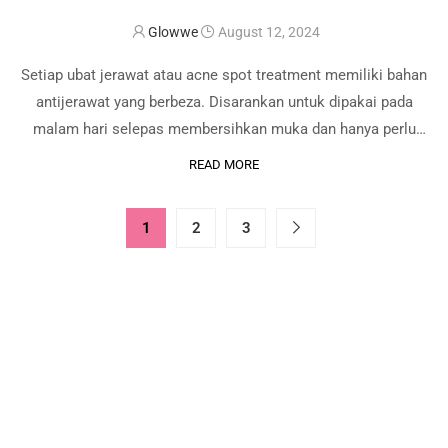
Glowwe
August 12, 2024
Setiap ubat jerawat atau acne spot treatment memiliki bahan
antijerawat yang berbeza. Disarankan untuk dipakai pada
malam hari selepas membersihkan muka dan hanya perlu
letakkan pada jerawat dengan kuantiti yang sedikit. Ini adalah
READ MORE
5 ubat jerawat pilihan Glowwe yang boleh …
1
2
3