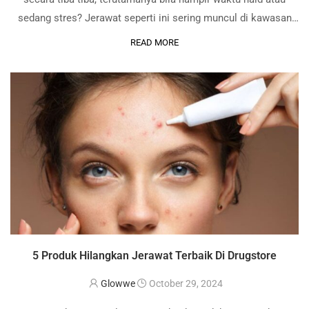
sedang stres? Jerawat seperti ini sering muncul di kawasan
tertentu, berulang-ulang walaupun rutin penjagaan wajah sudah
READ MORE
teratur. Boleh jadi itu ialah jerawat hormon. Jerawat …
5 Produk Hilangkan Jerawat Terbaik Di Drugstore
Glowwe
October 29, 2024