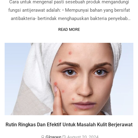
Cara untuk mengenal pasti sesebuah produk mengandungi
fungsi antijerawat adalah: • Mempunyai bahan yang bersifat
antibakteria- bertindak menghapuskan bakteria penyebab
jerawat. • Mengandungi bahan yang boleh hapuskan sumbatan-
READ MORE
menanggalkan minyak dan sel kulit mati. • Bahan yang boleh
meredakan keradangan …
Rutin Ringkas Dan Efektif Untuk Masalah Kulit Berjerawat
Glowwe
August 20, 2024