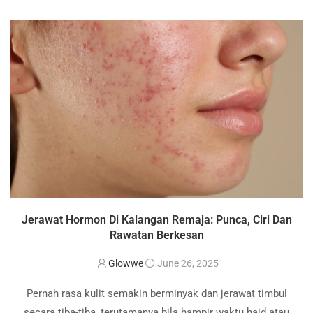
dan berkesan? Bahan tersebut adalah Benzoyl Peroxide. Ia
sebenarnya mudah …
Jerawat Hormon Di Kalangan Remaja: Punca, Ciri Dan
Rawatan Berkesan
Glowwe
June 26, 2025
Pernah rasa kulit semakin berminyak dan jerawat timbul
secara tiba-tiba, terutamanya bila hampir waktu haid atau