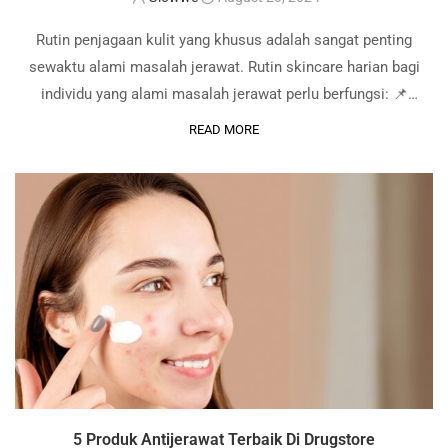
Rutin penjagaan kulit yang khusus adalah sangat penting
sewaktu alami masalah jerawat. Rutin skincare harian bagi
individu yang alami masalah jerawat perlu berfungsi: 📌
Menghapuskan minyak yang berlebihan pada kulit wajah. 📌
READ MORE
Memastikan pori-pori tidak tersumbat. 📌Membantu bekas
jerawat untuk pudar lebih …
5 Produk Antijerawat Terbaik Di Drugstore