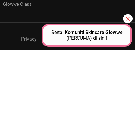
Glowwe Class
Sertai
Komuniti Skincare Glowwe
(PERCUMA) di sini!
Privacy
GPM Support
About Us
Contact
JOIN AS A GLOWWE PREMIUM
MEMBER
Unlock exclusive access to personalized skincare plans,