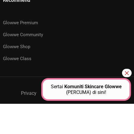
Recommend
Glowwe Premium
Glowwe Community
Glowwe Shop
Glowwe Class
Sertai
Komuniti Skincare Glowwe
(PERCUMA) di sini!
Privacy
GPM Support
About Us
Contact