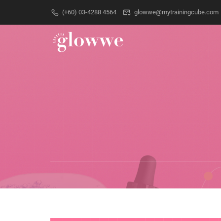
(+60) 03-4288 4564
glowwe@mytrainingcube.com