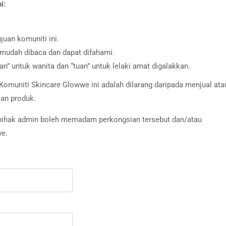
i:
juan komuniti ini.
g mudah dibaca dan dapat difahami.
an” untuk wanita dan “tuan” untuk lelaki amat digalakkan.
omuniti Skincare Glowwe ini adalah dilarang daripada menjual ata
an produk.
i, pihak admin boleh memadam perkongsian tersebut dan/atau
we.