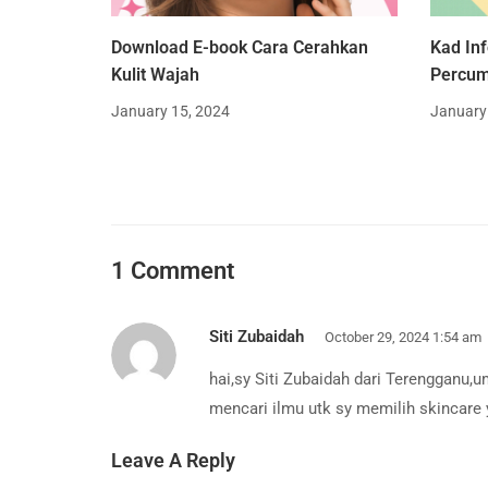
Download E-book Cara Cerahkan
Kad In
Kulit Wajah
Percu
January 15, 2024
January
1 Comment
Siti Zubaidah
October 29, 2024 1:54 am
hai,sy Siti Zubaidah dari Terengganu,
mencari ilmu utk sy memilih skincare y
Leave A Reply