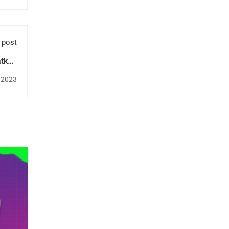
 post
tkan
mbut
 2023