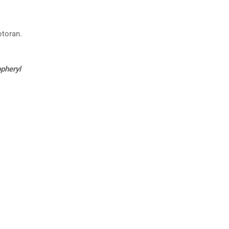
otoran.
pheryl