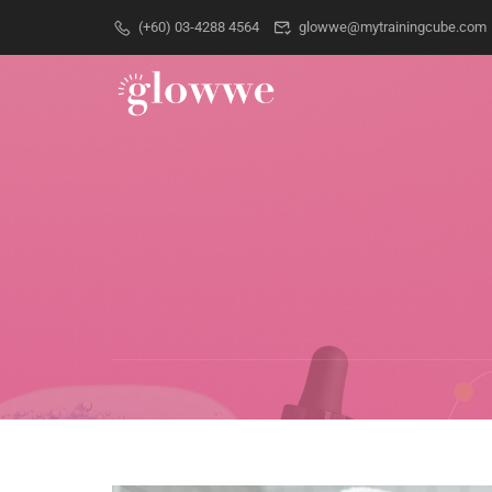
(+60) 03-4288 4564
glowwe@mytrainingcube.com