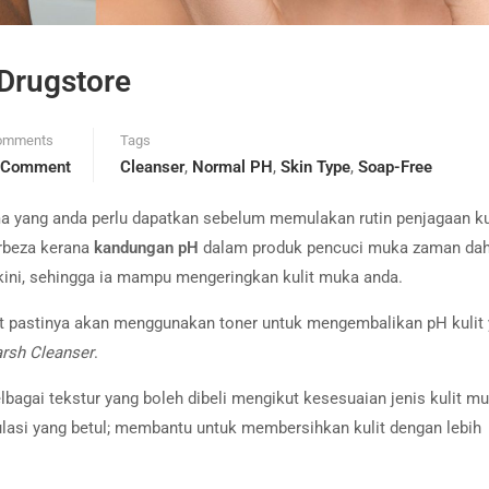
 Drugstore
omments
Tags
 Comment
Cleanser
,
Normal PH
,
Skin Type
,
Soap-Free
a yang anda perlu dapatkan sebelum memulakan rutin penjagaan kul
rbeza kerana
kandungan pH
dalam produk pencuci muka zaman dah
kini, sehingga ia mampu mengeringkan kulit muka anda.
ut pastinya akan menggunakan toner untuk mengembalikan pH kulit
rsh Cleanser
.
bagai tekstur yang boleh dibeli mengikut kesesuaian jenis kulit m
lasi yang betul; membantu untuk membersihkan kulit dengan lebih