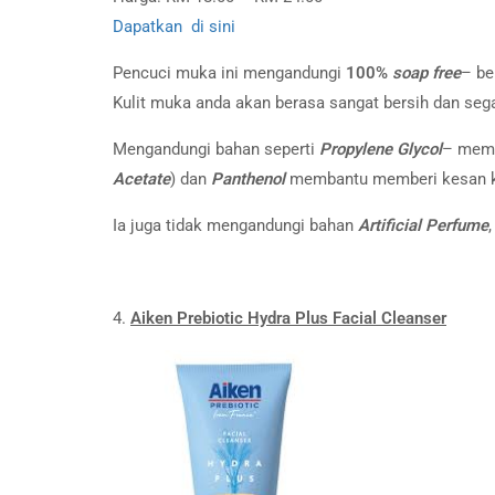
Dapatkan di sini
Pencuci muka ini mengandungi
100%
soap free
– be
Kulit muka anda akan berasa sangat bersih dan sega
Mengandungi bahan seperti
Propylene Glycol
– memas
Acetate
) dan
Panthenol
membantu memberi kesan ke
Ia juga tidak mengandungi bahan
A
rtificial
Perfume
4.
Aiken Prebiotic Hydra Plus Facial Cleanser