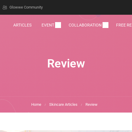
Glowwe Community
ARTICLES
EVENT
COLLABORATION
FREE R
Review
Home
Skincare Articles
Review