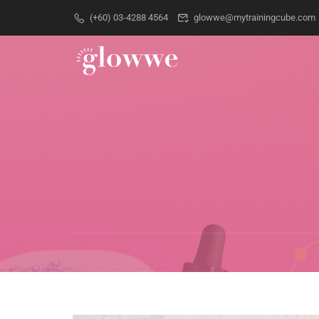
(+60) 03-4288 4564
glowwe@mytrainingcube.com