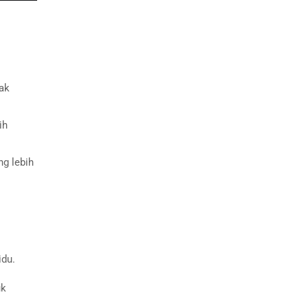
dak
ih
g lebih
idu.
uk