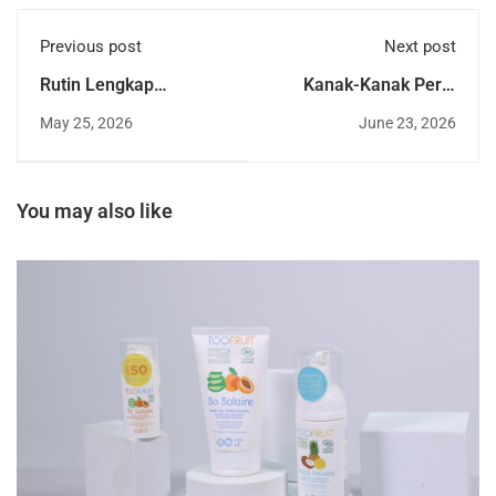
Previous post
Next post
Rutin Lengkap
Kanak-Kanak Perlu
Penjagaan Kulit
Pakai Skincare? Ini
May 25, 2026
June 23, 2026
Sensitif Dengan
Jawapan Pakar Yang
Rangkaian Produk
Ramai Ibu Bapa
Bioshield Hydrating
Terlepas Pandang! |
Moist
Review Produk
You may also like
TooFruit