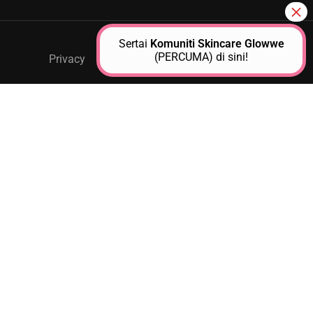
Sertai
Komuniti Skincare Glowwe
(PERCUMA) di sini!
Privacy
GPM Support
About Us
Contact
JOIN AS A GLOWWE PREMIUM
MEMBER
Unlock exclusive access to personalized skincare plans,
premium products, expert guidance, and special events
designed to help you achieve glowwe skin.