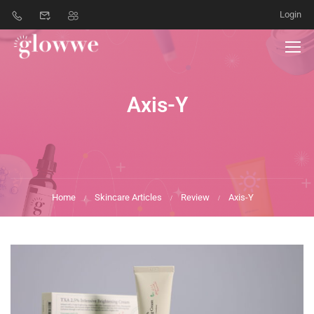
Login
Axis-Y
Home
Skincare Articles
Review
Axis-Y