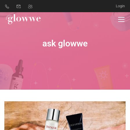
Login
ask glowwe