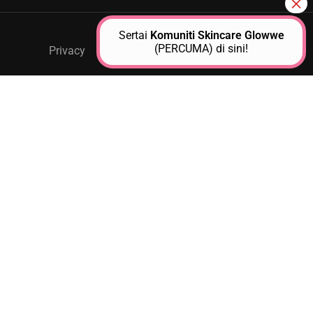
Sertai
Komuniti Skincare Glowwe
(PERCUMA) di sini!
Privacy
GPM Support
About Us
Contact
JOIN AS A GLOWWE PREMIUM
MEMBER
Unlock exclusive access to personalized skincare plans,
premium products, expert guidance, and special events
designed to help you achieve glowwe skin.