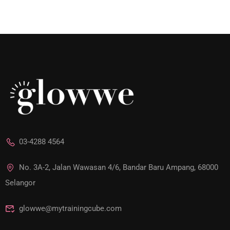
03-4288 4564
No. 3A-2, Jalan Wawasan 4/6, Bandar Baru Ampang, 68000
Selangor
glowwe@mytrainingcube.com